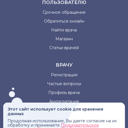
ПОЛЬЗОВАТЕЛЮ
Срочное обращение
Обратиться онлайн
Найти врача
Магазин
Статьи врачей
ВРАЧУ
Регистрация
Частые вопросы
Профиль врача
Аккредитация
Этот сайт использует cookie для хранения
данных
Информация, представленная на сайте, не может быть
Продолжая использование, Вы даете согласие на их
использована для постановки диагноза, назначения
обработку и принимаете
Пользовательское
лечения и не заменяет прием врача.