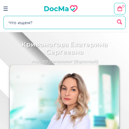
0
Кривоногова Екатерина
Сергеевна
Акушер-гинеколог
(Взрослый)