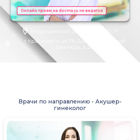
Онлайн прием на docma.ru не ведется
Медицинский центр "MEDHELP"
г Красноярск, ул 78 Добровольческой
Бригады, д 25
Врачи по направлению -
Акушер-
гинеколог