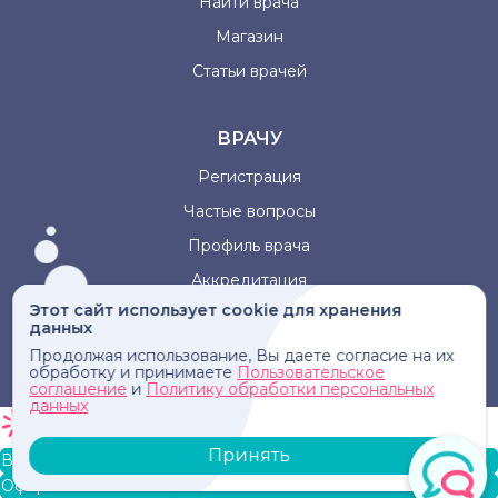
Найти врача
Магазин
Статьи врачей
ВРАЧУ
Регистрация
Частые вопросы
Профиль врача
Аккредитация
Этот сайт использует cookie для хранения
данных
Информация, представленная на сайте, не может быть
Продолжая использование, Вы даете согласие на их
использована для постановки диагноза, назначения
обработку и принимаете
Пользовательское
лечения и не заменяет прием врача.
соглашение
и
Политику обработки персональных
данных
Принять
В корзину
Оформление заказа