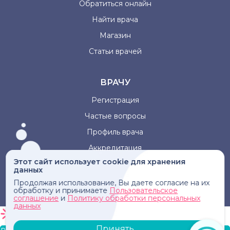
Обратиться онлайн
Найти врача
Магазин
Статьи врачей
ВРАЧУ
Регистрация
Частые вопросы
Профиль врача
Аккредитация
Этот сайт использует cookie для хранения
данных
Информация, представленная на сайте, не может быть
Продолжая использование, Вы даете согласие на их
использована для постановки диагноза, назначения
обработку и принимаете
Пользовательское
лечения и не заменяет прием врача.
соглашение
и
Политику обработки персональных
данных
Принять