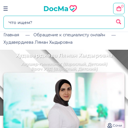
0
Главная
Обращение к специалисту онлайн
Худавердиева Ляман Хыдыровна
Худавердиева Ляман Хыдыровна
Акушер-гинеколог
(Взрослый, Детский)
Врач УЗД
(Взрослый, Детский)
Сочи