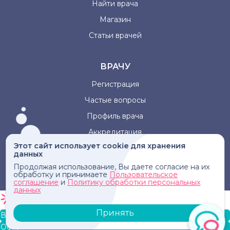
Найти врача
Магазин
Статьи врачей
ВРАЧУ
Регистрация
Частые вопросы
Профиль врача
Аккредитация
Этот сайт использует cookie для хранения
данных
Информация, представленная на сайте, не может быть
Продолжая использование, Вы даете согласие на их
использована для постановки диагноза, назначения
обработку и принимаете
Пользовательское
лечения и не заменяет прием врача.
соглашение
и
Политику обработки персональных
данных
Принять
В корзину
Оформление заказа