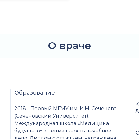
О враче
Т
Образование
К
2018 - Первый МГМУ им. И.М. Сеченова
д
(Сеченовский Университет).
а
Международная школа «Медицина
будущего», специальность лечебное
О
дело. Диплом с отличием, награждена