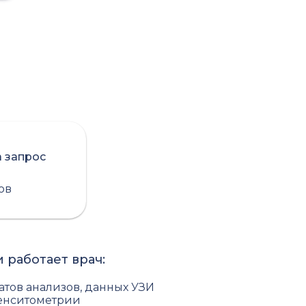
а запрос
сов
 работает врач:
атов анализов, данных УЗИ
енситометрии