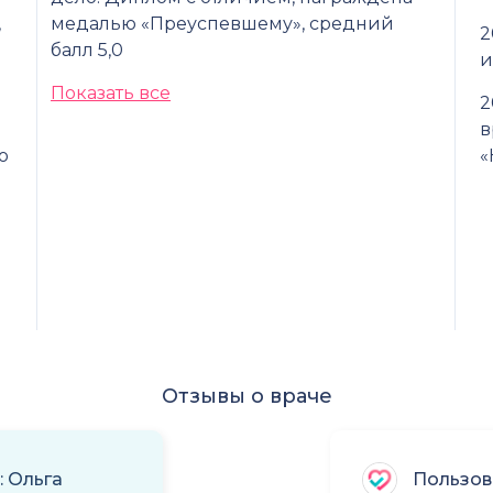
,
медалью «Преуспевшему», средний
2
балл 5,0
и
Показать все
2
в
ю
«
Отзывы о враче
: Ольга
Пользов