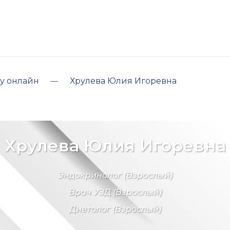
у онлайн
Хрулева Юлия Игоревна
Хрулева Юлия Игоревна
Эндокринолог
(Взрослый)
Врач УЗД
(Взрослый)
Диетолог
(Взрослый)