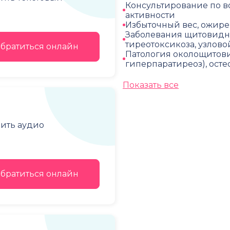
Консультирование по в
активности
Избыточный вес, ожирен
Заболевания щитовидн
тиреотоксикоза, узлово
братиться онлайн
Патология околощитови
гиперпаратиреоз), ост
Показать все
чить аудио
братиться онлайн