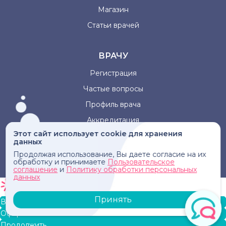
Магазин
Статьи врачей
ВРАЧУ
Регистрация
Частые вопросы
Профиль врача
Аккредитация
Этот сайт использует cookie для хранения
данных
Информация, представленная на сайте, не может быть
Продолжая использование, Вы даете согласие на их
использована для постановки диагноза, назначения
обработку и принимаете
Пользовательское
лечения и не заменяет прием врача.
соглашение
и
Политику обработки персональных
данных
Принять
В корзину
Оформление заказа
Продолжить