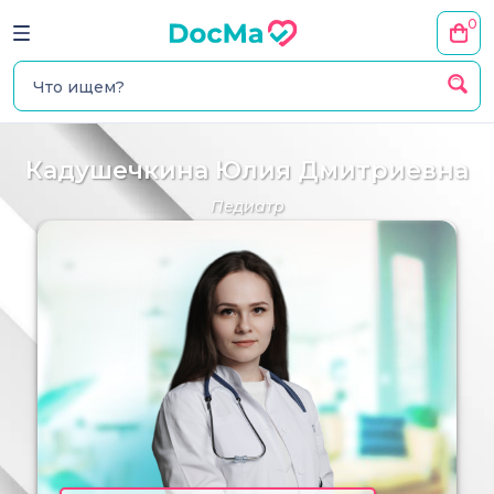
0
Кадушечкина Юлия Дмитриевна
Педиатр