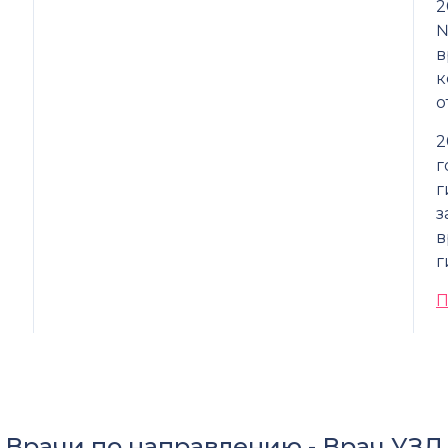
2
№
в
к
о
2
г
г
з
в
г
П
Врачи по направлению -
Врач УЗД