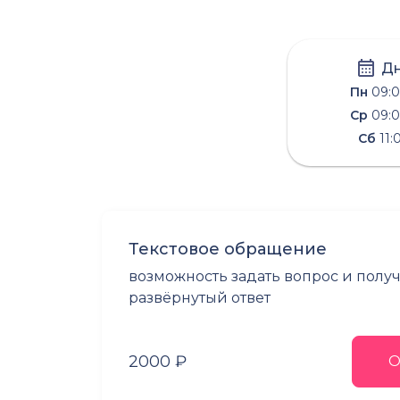
Дн
Пн
09:0
Ср
09:0
Сб
11:
Текстовое обращение
возможность задать вопрос и полу
развёрнутый ответ
2000 ₽
О