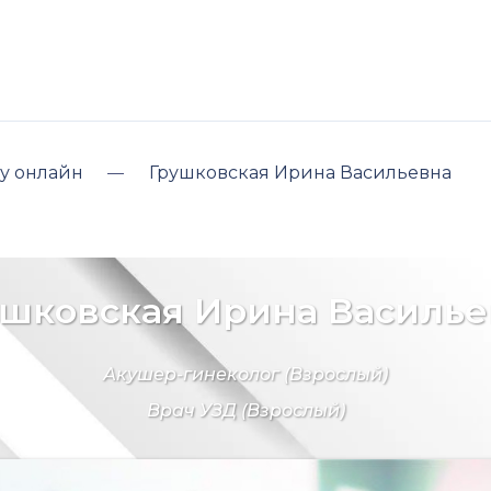
у онлайн
Грушковская Ирина Васильевна
ушковская Ирина Василье
Акушер-гинеколог
(Взрослый)
Врач УЗД
(Взрослый)