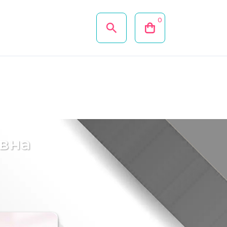
0
вна