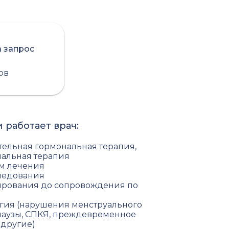
а запрос
сов
 работает врач:
тельная гормональная терапия,
альная терапия
ем лечения
следования
ирования до сопровождения по
гия (нарушения менструального
паузы, СПКЯ, преждевременное
 другие)