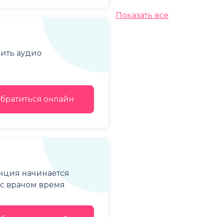
Показать все
чить аудио
братиться онлайн
енция начинается
е с врачом время