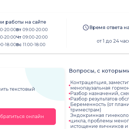
и работы на сайте
Время ответа н
0-20:00
Вт
09:00-20:00
0-20:00
Чт
09:00-20:00
от 1 до 24 ча
00-18:00
Вс
11:00-18:00
Вопросы, с которыми
Контрацепция, замести
менопаузальная гормон
чить текстовый
Разбор назначений, сх
Разбор результатов об
Беременность (от план
триместрам)
Эндокринная гинеколо
братиться онлайн
цикла, проблемы мено
истощение яичников и