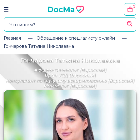
0
Главная
Обращение к специалисту онлайн
Гончарова Татьяна Николаевна
Гончарова Татьяна Николаевна
Акушер-гинеколог
(Взрослый)
Врач УЗД
(Взрослый)
Консультант по грудному вскармливанию
(Взрослый)
Маммолог
(Взрослый)