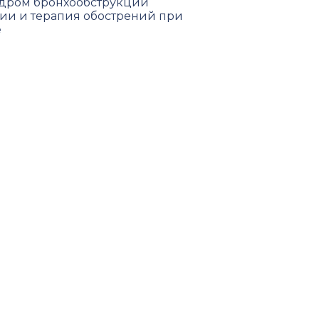
ром бронхообструкции
ии и терапия обострений при
е