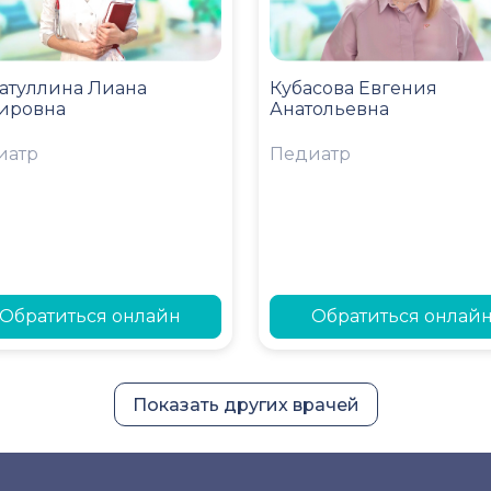
атуллина Лиана
Кубасова Евгения
ировна
Анатольевна
иатр
Педиатр
Обратиться онлайн
Обратиться онлай
Показать других врачей