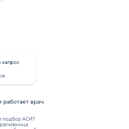
а запрос
сов
 работает врач:
и подбор АСИТ
крапивница