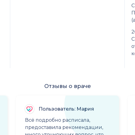
С
П
(
2
С
о
к
Отзывы о враче
Пользователь: Мария
Всё подробно расписала,
предоставила рекомендации,
много уточняющих вопрос, что