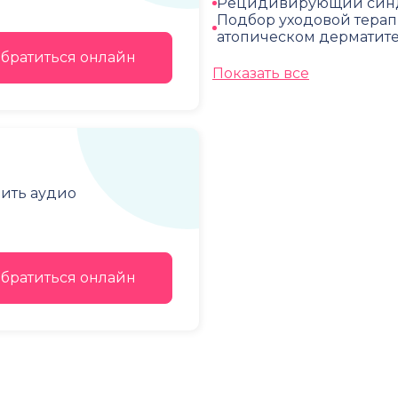
Рецидивирующий синд
Подбор уходовой терап
атопическом дерматит
братиться онлайн
Показать все
чить аудио
братиться онлайн