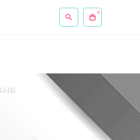
0
вна