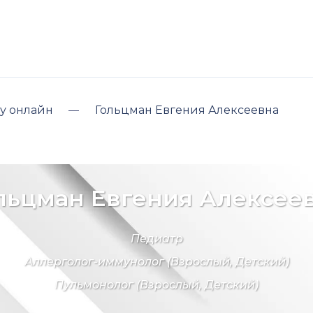
у онлайн
Гольцман Евгения Алексеевна
льцман Евгения Алексее
Педиатр
Аллерголог-иммунолог
(Взрослый, Детский)
Пульмонолог
(Взрослый, Детский)