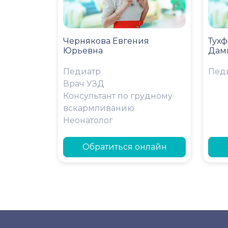
Чернякова Евгения
Тухф
Юрьевна
Дам
Педиатр
Пед
Врач УЗД
Консультант по грудному
вскармливанию
Неонатолог
Обратиться онлайн