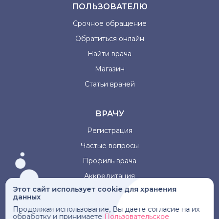
ПОЛЬЗОВАТЕЛЮ
Срочное обращение
Обратиться онлайн
Найти врача
Магазин
Статьи врачей
ВРАЧУ
Регистрация
Частые вопросы
Профиль врача
Аккредитация
Этот сайт использует cookie для хранения
данных
Информация, представленная на сайте, не может быть
Продолжая использование, Вы даете согласие на их
использована для постановки диагноза, назначения
обработку и принимаете
Пользовательское