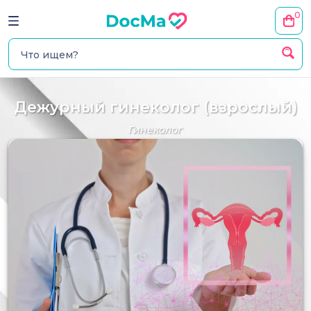
0
Дежурный гинеколог (взрослый)
Гинеколог