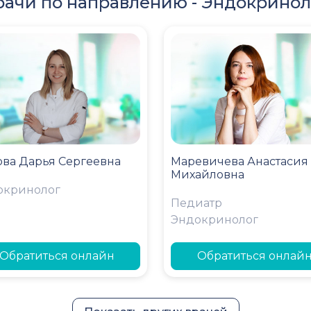
рачи по направлению -
Эндокринол
ова Дарья Сергеевна
Маревичева Анастасия
Михайловна
окринолог
Педиатр
Эндокринолог
Обратиться онлайн
Обратиться онлай