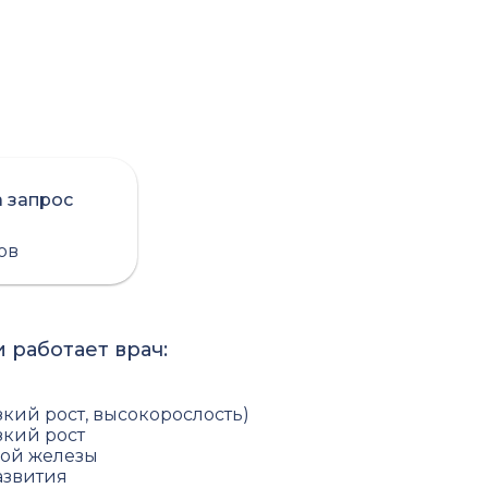
а запрос
сов
 работает врач:
кий рост, высокорослость)
зкий рост
ой железы
азвития