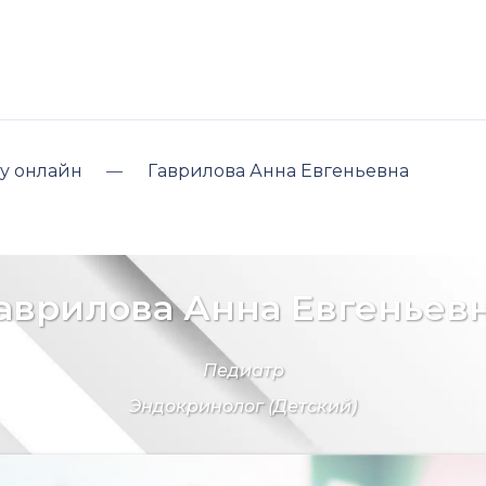
у онлайн
Гаврилова Анна Евгеньевна
аврилова Анна Евгеньев
Педиатр
Эндокринолог
(Детский)