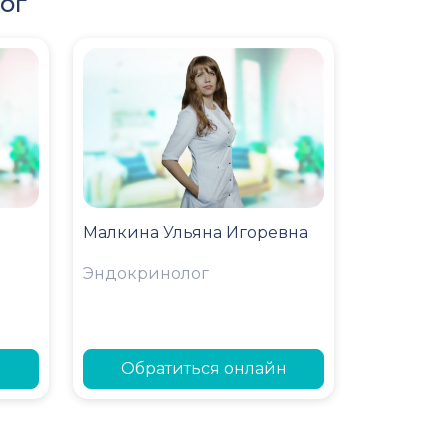
ог
Малкина Ульяна Игоревна
Эндокринолог
н
Обратиться онлайн