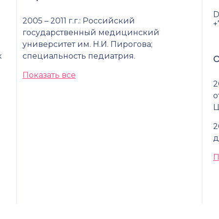
D
2005 – 2011 г.г.: Российский
+
государственный медицинский
университет им. Н.И. Пирогова;
к
специальность педиатрия.
О
Показать все
2
о
Ц
2
д
П