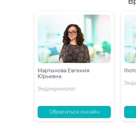
В
Мартынова Евгения
Глот
Юрьевна
Энд
Эндокринолог
Обратиться онлайн