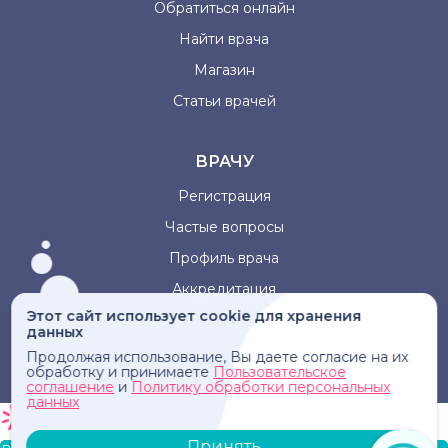
Обратиться онлайн
Найти врача
Магазин
Статьи врачей
ВРАЧУ
Регистрация
Частые вопросы
Профиль врача
Аккредитация
Этот сайт использует cookie для хранения
данных
Информация, представленная на сайте, не может быть
Продолжая использование, Вы даете согласие на их
использована для постановки диагноза, назначения
обработку и принимаете
Пользовательское
лечения и не заменяет прием врача.
соглашение
и
Политику обработки персональных
данных
Принять