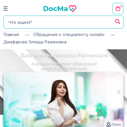
0
Главная
Обращение к специалисту онлайн
Джафарова Эллада Рахимовна
Джафарова Эллада Рахимовна
Акушер-гинеколог
(Взрослый)
Врач УЗД
(Взрослый)
Омск