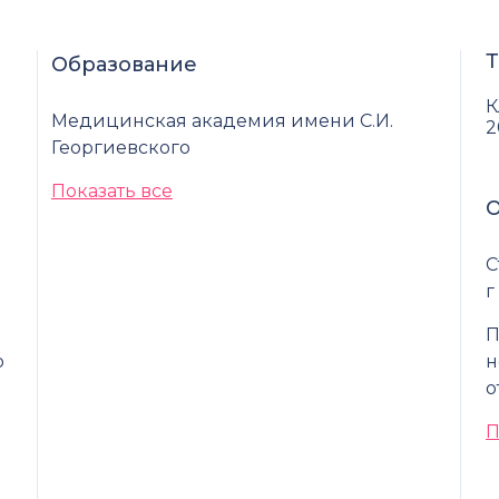
Т
Образование
К
Медицинская академия имени С.И.
2
Георгиевского
Показать все
О
в
С
г
П
о
н
о
П