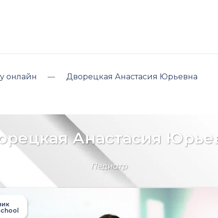
у онлайн
Дворецкая Анастасия Юрьевна
орецкая Анастасия Юрье
Педиатр
ник
chool