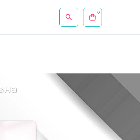
0
вна