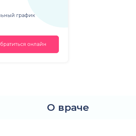
льный график
братиться онлайн
О враче