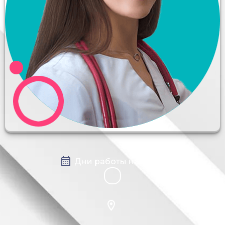
Онлайн прием на docma.ru не ведется
Дни работы на сайте