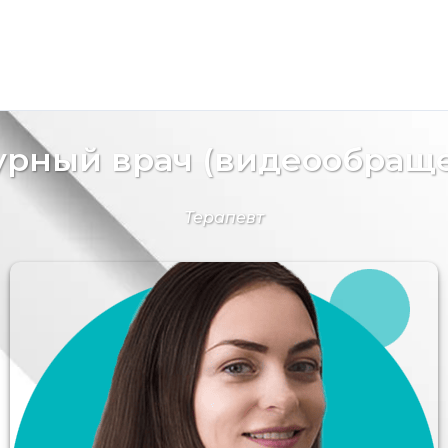
рный врач (видеообращ
Терапевт