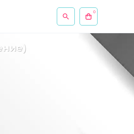
0
ение)