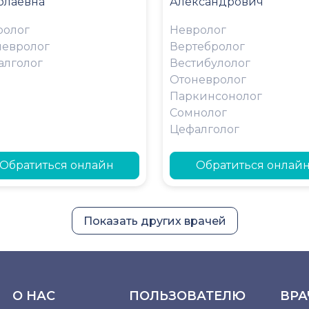
олаевна
Александрович
ролог
Невролог
невролог
Вертебролог
алголог
Вестибулолог
Отоневролог
Паркинсонолог
Сомнолог
Цефалголог
Обратиться онлайн
Обратиться онлай
Показать других врачей
О НАС
ПОЛЬЗОВАТЕЛЮ
ВРА