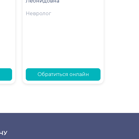
Леонидовна
Невролог
н
Обратиться онлайн
ЧУ