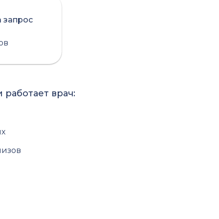
а запрос
сов
 работает врач:
ях
лизов