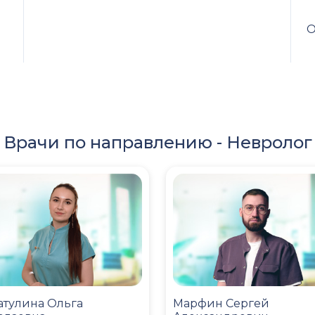
О
Врачи по направлению -
Невролог
атулина Ольга
Марфин Сергей