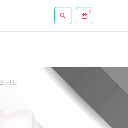
0
вна