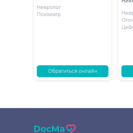
Ник
Невролог
Нев
Психиатр
Ото
Цеф
Обратиться онлайн