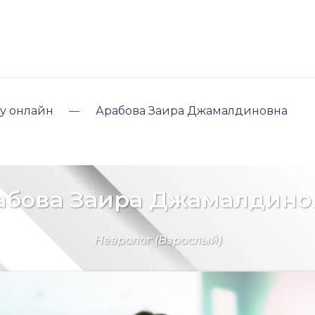
у онлайн
Арабова Заира Джамалдиновна
абова Заира Джамалдино
Невролог
(Взрослый)