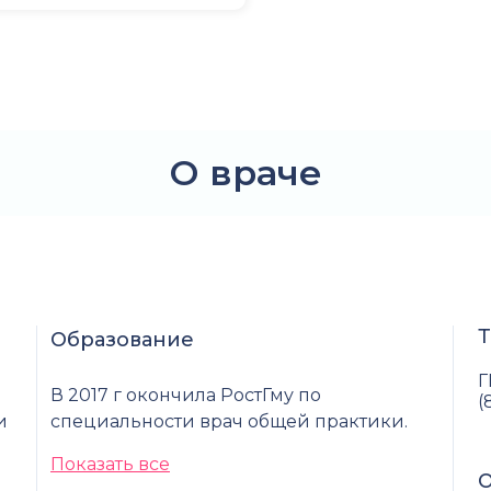
О враче
Т
Образование
Г
В 2017 г окончила РостГму по
(
и
специальности врач общей практики.
Показать все
О