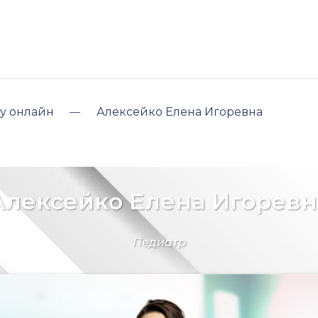
у онлайн
Алексейко Елена Игоревна
Алексейко Елена Игоревн
Педиатр