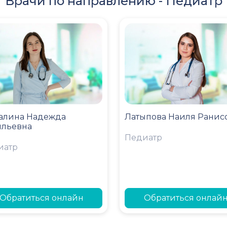
Врачи по направлению -
Педиатр
алина Надежда
Латыпова Наиля Ранис
ильевна
Педиатр
иатр
Обратиться онлайн
Обратиться онлай