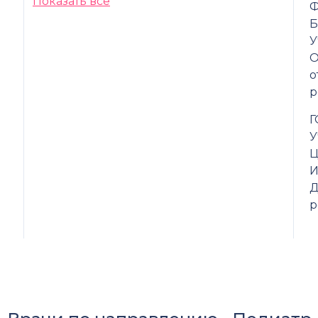
Показать все
Ф
.
О
о
р
Г
У
Ц
И
Д
р