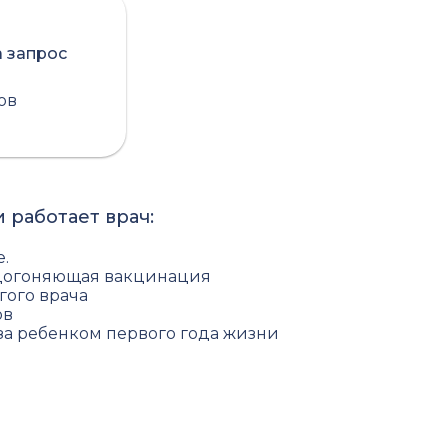
а запрос
сов
 работает врач:
.
догоняющая вакцинация
гого врача
ов
 за ребенком первого года жизни