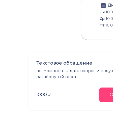
Дн
Пн
10:0
Ср
10:0
Пт
10:0
Текстовое обращение
возможность задать вопрос и полу
развёрнутый ответ
1000 ₽
О