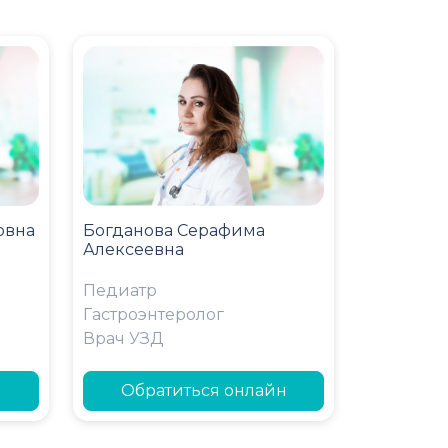
овна
Богданова Серафима
Алексеевна
Педиатр
Гастроэнтеролог
Врач УЗД
н
Обратиться онлайн