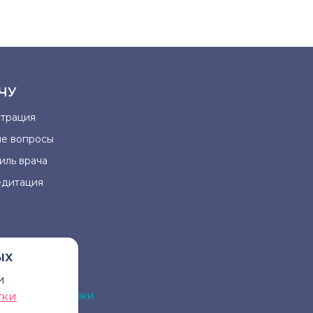
ЧУ
страция
ые вопросы
иль врача
едитация
ых
и
на для постановки
тки
рача.