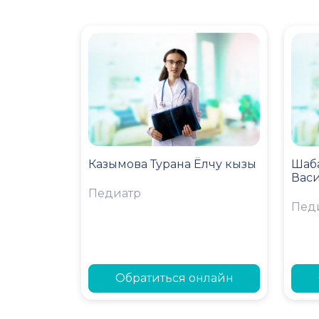
Казымова Турана Ёлчу кызы
Шаб
Вас
Педиатр
Пед
Обратиться онлайн