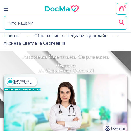
0
Главная
Обращение к специалисту онлайн
Аксиева Светлана Сергеевна
Аксиева Светлана Сергеевна
Педиатр
Инфекционист
(Детский)
Выпускник
DocmaSchool
Инфекционные болезни
Тюмень