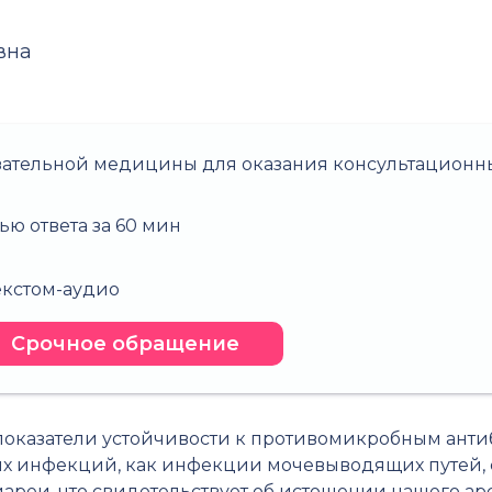
вна
зательной медицины для оказания консультационны
ью ответа за 60 мин
о
текстом-аудио
Срочное обращение
показатели устойчивости к противомикробным анти
ых инфекций, как инфекции мочевыводящих путей,
ареи, что свидетельствует об истощении нашего арс