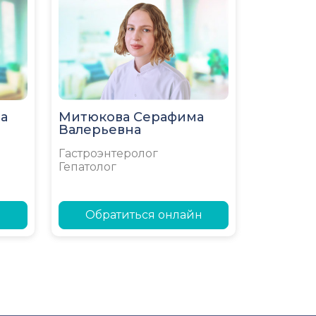
а
Митюкова Серафима
Валерьевна
Гастроэнтеролог
Гепатолог
н
Обратиться онлайн