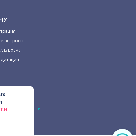
ЧУ
страция
ые вопросы
иль врача
едитация
ых
и
на для постановки
тки
рача.