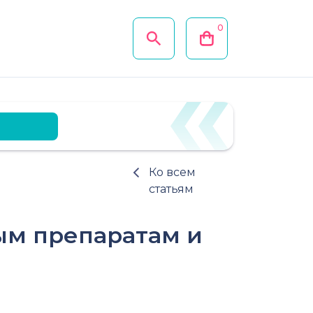
0
Ко всем
статьям
ым препаратам и