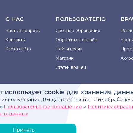
О НАС
ПОЛЬЗОВАТЕЛЮ
ВРА
Частые вопросы
Срочное обращение
Реги
Контакты
Обратиться онлайн
Част
Карта сайта
Найти врача
Проф
Магазин
Аккр
Статьи врачей
т использует cookie для хранения данн
использование, Вы даете согласие на их обработку 
рмация, представленная на сайте, не может быть использова
те
Пользовательское соглашение
и
Политику обрабо
диагноза, назначения лечения и не заменяет прием в
ных данных
Принять