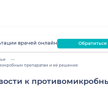
ьтации врачей онлайн
Обратиться
тьи
микробным препаратам и её решение
вости к противомикробн