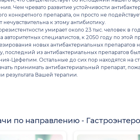
ия. Чем чревато развитие устойчивости антибактери
о конкретного препарата, он просто не подействует, 
т нечувствительна к этому антибиотику.
езистентности умирает около 23 тыс. человек в год, 
а авторитетных специалистов, к 2050 году по этой п
тезирования новых антибактериальных препаратов 
у, последний из антибактериальных препаратов был
ения-Цефепим. Остальные до сих пор находятся на 
чать принимать антибактериальный препарат, пожа
и результата Вашей терапии.
ачи по направлению -
Гастроэнтеро