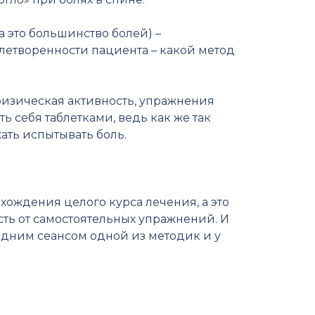
 это большинство болей) –
летворенности пациента – какой метод
физическая активность, упражнения
ь себя таблетками, ведь как же так
жать испытывать боль.
хождения целого курса лечения, а это
сть от самостоятельных упражнений. И
ледним сеансом одной из методик и у