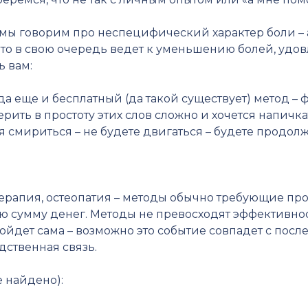
мы говорим про неспецифический характер боли – а
это в свою очередь ведет к уменьшению болей, удов
ь вам:
а еще и бесплатный (да такой существует) метод – 
рить в простоту этих слов сложно и хочется напичкат
я смириться – не будете двигаться – будете продол
ерапия, остеопатия – методы обычно требующие про
ую сумму денег. Методы не превосходят эффективно
пройдет сама – возможно это событие совпадет с пос
дственная связь.
 найдено):