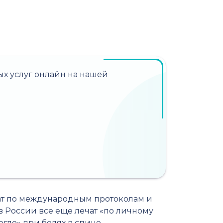
х услуг онлайн на нашей
чат по международным протоколам и
России все еще лечат «по личному
огло» при болях в спине.