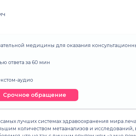
ич
зательной медицины для оказания консультационны
ью ответа за 60 мин
о
текстом-аудио
Срочное обращение
и самых лучших системах здравоохранения мира ле
шим количеством метаанализов и исследований, в 
зберемся, что не так с личным опытом или «а мне пом