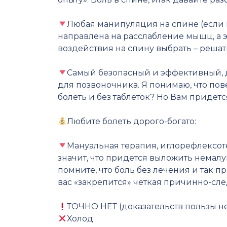
⠀
Любая манипуляция на спине (если 
направлена на расслабление мышц, а 
воздействия на спину выбрать – решат
⠀
Самый безопасный и эффективный, д
для позвоночника. Я понимаю, что пове
болеть и без таблеток? Но Вам придетс
⠀
Любите болеть дорого-богато:
⠀
Мануальная терапия, иглорефлексот
значит, что придется выложить немал
помните, что боль без лечения и так 
вас «закрепится» четкая причинно-сле
⠀
ТОЧНО НЕТ (доказательств пользы не
Холод