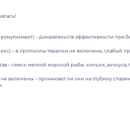
алась!
омультивит) – доказательств эффективности при бо
екс) – в протоколы терапии не включены, слабый п
тав – смесь мелкой морской рыбы: кильки, анчоуса, 
олы не включены – проникают ли они на глубину спа
!