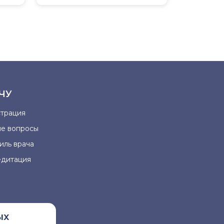
ЧУ
страция
ые вопросы
иль врача
едитация
ых