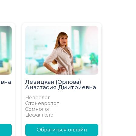
овна
Левицкая (Орлова)
Анастасия Дмитриевна
Невролог
Отоневролог
Сомнолог
Цефалголог
н
Обратиться онлайн