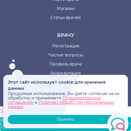
Магазин
Статьи врачей
ВРАЧУ
Регистрация
Частые вопросы
Профиль врача
Аккредитация
Этот сайт использует cookie для хранения
данных
Информация, представленная на сайте, не может быть
Продолжая использование, Вы даете согласие на их
использована для постановки диагноза, назначения
обработку и принимаете
Пользовательское
лечения и не заменяет прием врача.
соглашение
и
Политику обработки персональных
данных
Принять
В корзину
Оформление заказа