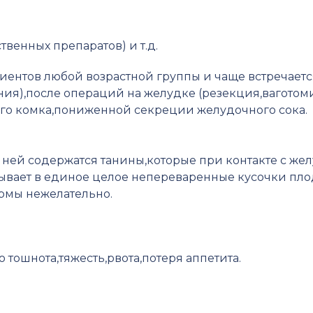
твенных препаратов) и т.д.
циентов любой возрастной группы и чаще встречает
ия),после операций на желудке (резекция,ваготом
о комка,пониженной секреции желудочного сока.
ней содержатся танины,которые при контакте с же
зывает в единое целое непереваренные кусочки пло
рмы нежелательно.
 тошнота,тяжесть,рвота,потеря аппетита.