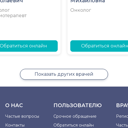
олаевич
Михайловна
олог
Онколог
иотерапевт
Обратиться онлайн
Обратиться онлай
Показать других врачей
О НАС
ПОЛЬЗОВАТЕЛЮ
ВРА
Частые вопросы
Срочное обращение
Реги
Контакты
Обратиться онлайн
Част