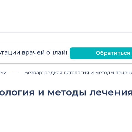
ьтации врачей онлайн
Обратиться
тьи
Безоар: редкая патология и методы лечен
тология и методы лечени