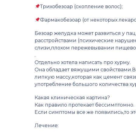
Трихобезоар (скопление волос);
Фармакобезоар (от некоторых лекарс
Безоар желудка может развиться у па
расстройствами (психические нарушен
слизи,плохом пережевывании пищевог
.
Отдельно хотела написать про хурму.
Она обладает вяжущими свойствами.В 
липкую массу,которая как цемент свя
употребление большого количества ху
Какая клиническая картина?
Как правило протекает бессимптомно.
Если симптомы все же появились,то это
Лечение: