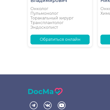
Владимирович
Ник
Онколог
Онк
Пульмонолог
Хим
Торакальный хирург
Трансплантолог
Эндоскопист
Обратиться онлайн