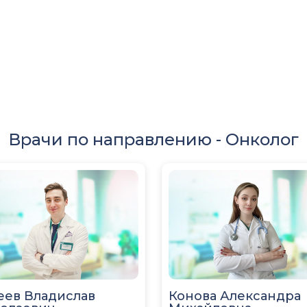
Врачи по направлению -
Онколог
еев Владислав
Конова Александра