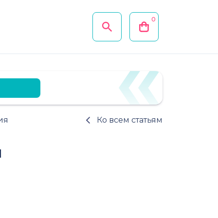
0
ия
Ко всем статьям
я