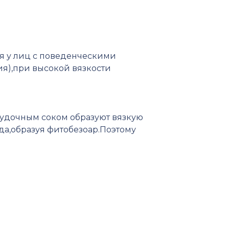
ся у лиц с поведенческими
ия),при высокой вязкости
лудочным соком образуют вязкую
да,образуя фитобезоар.Поэтому