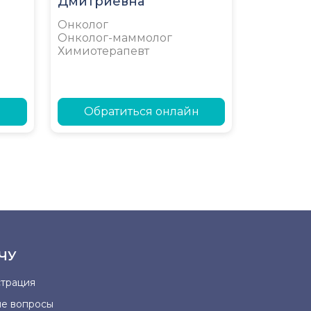
Дмитриевна
Онколог
Онколог-маммолог
Химиотерапевт
н
Обратиться онлайн
ЧУ
страция
ые вопросы