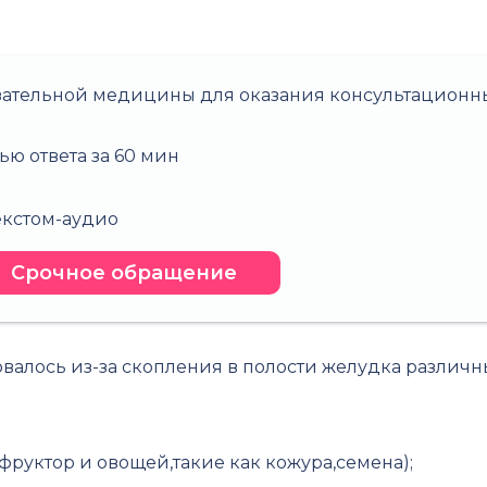
зательной медицины для оказания консультационны
ью ответа за 60 мин
о
текстом-аудио
Срочное обращение
валось из-за скопления в полости желудка различн
руктор и овощей,такие как кожура,семена);