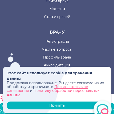
Найти врача
Магазин
Статьи врачей
ВРАЧУ
Регистрация
Частые вопросы
Профиль врача
Аккредитация
Этот сайт использует cookie для хранения
данных
Информация, представленная на сайте, не может быть
Продолжая использование, Вы даете согласие на их
использована для постановки диагноза, назначения
обработку и принимаете
Пользовательское
лечения и не заменяет прием врача.
соглашение
и
Политику обработки персональных
данных
Принять
В корзину
Оформление заказа