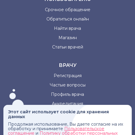
Срочное обращение
Обратиться онлайн
Найти врача
Магазин
Статьи врачей
ВРАЧУ
Регистрация
Частые вопросы
Профиль врача
Аккредитация
Этот сайт использует cookie для хранения
данных
Информация, представленная на сайте, не может быть
Продолжая использование, Вы даете согласие на их
использована для постановки диагноза, назначения
обработку и принимаете
Пользовательское
лечения и не заменяет прием врача.
соглашение
и
Политику обработки персональных